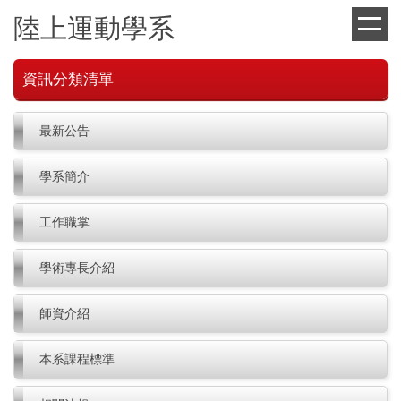
跳
陸上運動學系
到
主
要
資訊分類清單
內
容
區
最新公告
學系簡介
工作職掌
學術專長介紹
師資介紹
本系課程標準