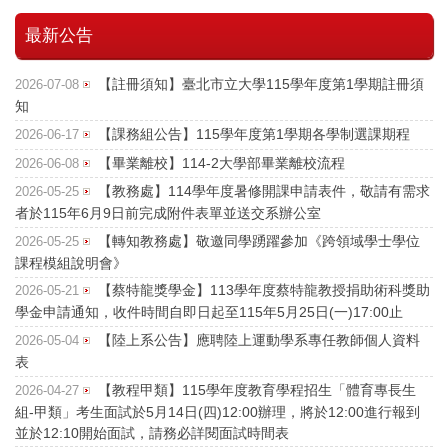
最新公告
【註冊須知】臺北市立大學115學年度第1學期註冊須
2026-07-08
知
【課務組公告】115學年度第1學期各學制選課期程
2026-06-17
【畢業離校】114-2大學部畢業離校流程
2026-06-08
【教務處】114學年度暑修開課申請表件，敬請有需求
2026-05-25
者於115年6月9日前完成附件表單並送交系辦公室
【轉知教務處】敬邀同學踴躍參加《跨領域學士學位
2026-05-25
課程模組說明會》
【蔡特龍獎學金】113學年度蔡特龍教授捐助術科獎助
2026-05-21
學金申請通知，收件時間自即日起至115年5月25日(一)17:00止
【陸上系公告】應聘陸上運動學系專任教師個人資料
2026-05-04
表
【教程甲類】115學年度教育學程招生「體育專長生
2026-04-27
組-甲類」考生面試於5月14日(四)12:00辦理，將於12:00進行報到
並於12:10開始面試，請務必詳閱面試時間表